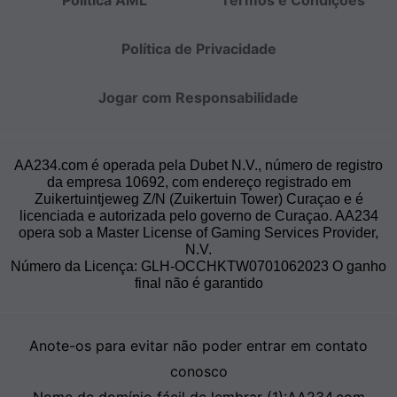
Política AML
Termos e Condições
Política de Privacidade
Jogar com Responsabilidade
AA234.com é operada pela Dubet N.V., número de registro
da empresa 10692, com endereço registrado em
Zuikertuintjeweg Z/N (Zuikertuin Tower) Curaçao e é
licenciada e autorizada pelo governo de Curaçao. AA234
opera sob a Master License of Gaming Services Provider,
N.V.
Número da Licença: GLH-OCCHKTW0701062023 O ganho
final não é garantido
Anote-os para evitar não poder entrar em contato
conosco