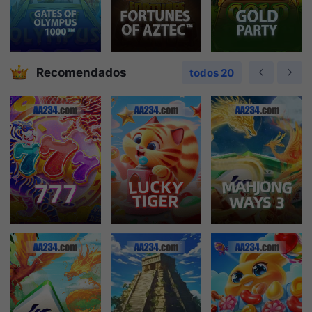
Recomendados
todos 20