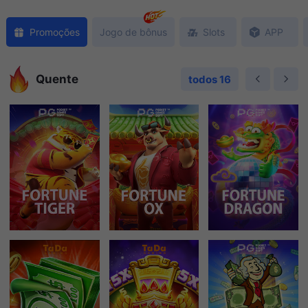
Promoções
Jogo de bônus
Slots
APP
Quente
todos 16