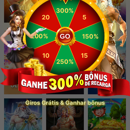
300%
20
5
Pragmatic Play
todos 299
200%
GO
150%
10
15
250%
Giros Grátis & Ganhar bônus