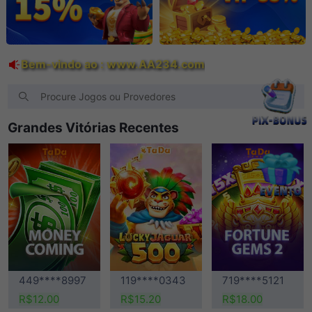
Bem-vindo ao : www.AA234.com
Bem-vindo ao : www.AA234.com
Procure Jogos ou Provedores
Grandes Vitórias Recentes
7
119****0343
719****5121
519****0559
R$15.20
R$18.00
R$15.00