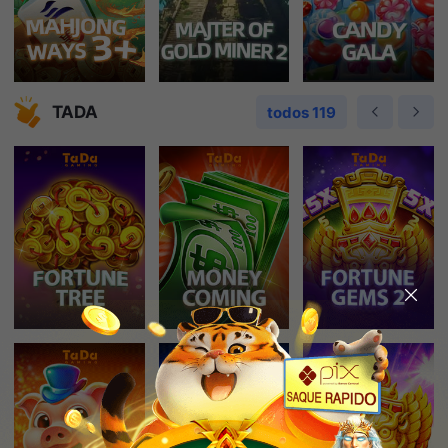
TADA
todos 119